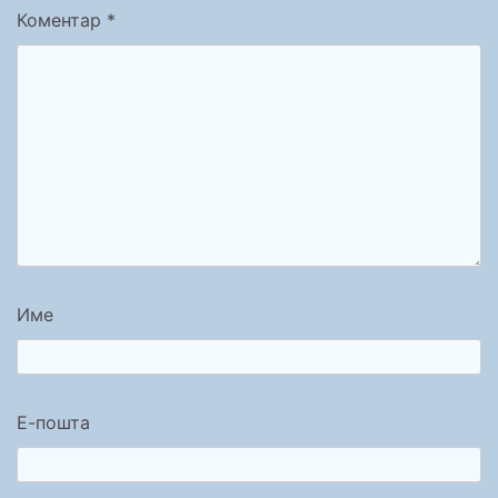
Коментар
*
Име
Е-пошта