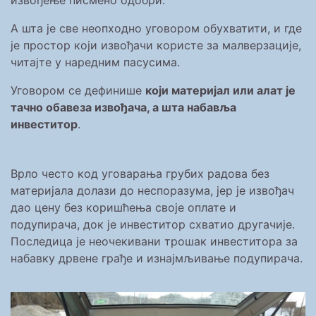
А шта је све неопходно уговором обухватити, и где
је простор који извођачи користе за малверзације,
читајте у наредним пасусима.
Уговором се дефинише
који материјал или алат је
тачно обавеза извођача, а шта набавља
инвеститор
.
Врло често код уговарања грубих радова без
материјала долази до неспоразума, јер је извођач
дао цену без коришћења своје оплате и
подупирача, док је инвеститор схватио другачије.
Последица је неочекивани трошак инвеститора за
набавку дрвене грађе и изнајмљивање подупирача.