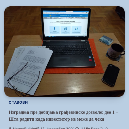
СТАВОВИ
Изградња пре добијања грађевинске дозволе: део 1 –
Шта радити када инвеститор не може да чека
HouseBuilder
13. Новембар 2021.
1 Min Read
0