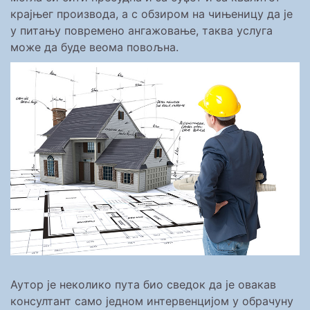
крајњег производа, а с обзиром на чињеницу да је
у питању повремено ангажовање, таква услуга
може да буде веома повољна.
Аутор је неколико пута био сведок да је овакав
консултант само једном интервенцијом у обрачуну