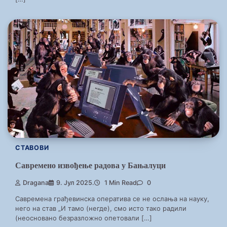
СТАВОВИ
Савремено извођење радова у Бањалуци
Dragana
9. Јул 2025.
1 Min Read
0
Савремена грађевинска оператива се не ослања на науку,
него на став „И тамо (негде), смо исто тако радили
(неосновано безразложно опетовали […]