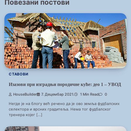
Повезани постови
СТАВОВИ
Изазови при изградњи породичне куће: део 1 – УВОД
HouseBuilder
7. Децембар 2021.
1 Min Read
0
Негде је на блогу већ речено да је ово земља фудбалских
селектора и врсних градитеља. Нема тог фудбалског
тренера којег […]