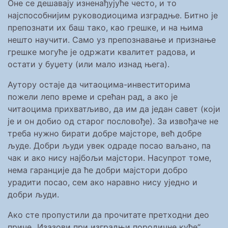
Оне се дешавају изненађујуће често, и то
најспособнијим руководиоцима изградње. Битно је
препознати их баш тако, као грешке, и на њима
нешто научити. Само уз препознавање и признање
грешке могуће је одржати квалитет радова, и
остати у буџету (или мало изнад њега).
Аутору остаје да читаоцима-инвеститорима
пожели лепо време и срећан рад, а ако је
читаоцима прихватљиво, да им да један савет (који
је и он добио од старог пословође). За извођаче не
треба нужно бирати добре мајсторе, већ добре
људе. Добри људи увек одраде посао ваљано, па
чак и ако нису најбољи мајстори. Насупрот томе,
нема гаранције да ће добри мајстори добро
урадити посао, сем ако наравно нису уједно и
добри људи.
Ако сте пропустили да прочитате претходни део
приче „Изазови при изградњи породичне куће“,