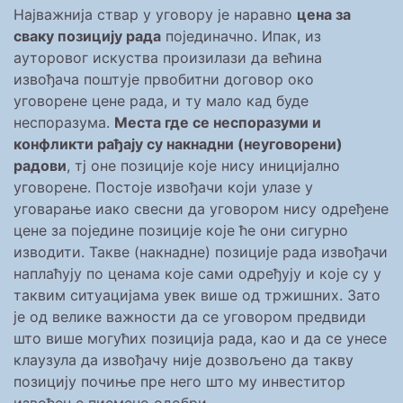
Најважнија ствар у уговору је наравно
цена за
сваку позицију рада
појединачно. Ипак, из
ауторовог искуства произилази да већина
извођача поштује првобитни договор око
уговорене цене рада, и ту мало кад буде
неспоразума.
Места где се неспоразуми и
конфликти рађају су накнадни (неуговорени)
радови
, тј оне позиције које нису иницијално
уговорене. Постоје извођачи који улазе у
уговарање иако свесни да уговором нису одређене
цене за поједине позиције које ће они сигурно
изводити. Такве (накнадне) позиције рада извођачи
наплаћују по ценама које сами одређују и које су у
таквим ситуацијама увек више од тржишних. Зато
је од велике важности да се уговором предвиди
што више могућих позиција рада, као и да се унесе
клаузула да извођачу није дозвољено да такву
позицију почиње пре него што му инвеститор
извођење писмено одобри.