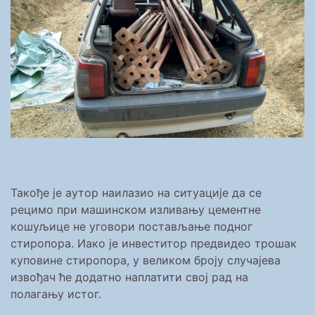
Такође је аутор наилазио на ситуације да се
рецимо при машинском изливању цементне
кошуљице не уговори постављање подног
стиропора. Иако је инвеститор предвидео трошак
куповине стиропора, у великом броју случајева
извођач ће додатно наплатити свој рад на
полагању истог.