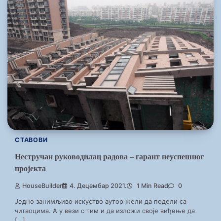
СТАВОВИ
Нестручан руководилац радова – гарант неуспешног
пројекта
HouseBuilder
4. Децембар 2021.
1 Min Read
0
Једно занимљиво искуство аутор жели да подели са
читаоцима. А у вези с тим и да изложи своје виђење да
[…]