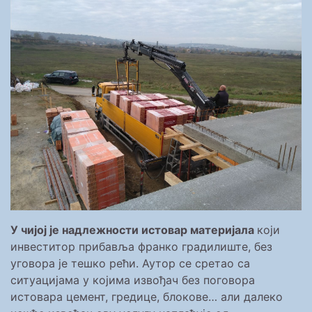
У чијој је надлежности истовар материјала
који
инвеститор прибавља франко градилиште, без
уговора је тешко рећи. Аутор се сретао са
ситуацијама у којима извођач без поговора
истовара цемент, гредице, блокове… али далеко