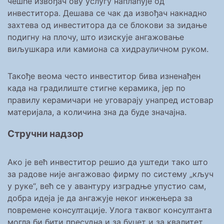
чешће извођач ову услугу наплаћује од
инвеститора. Дешава се чак да извођач накнадно
захтева од инвеститора да се блокови за зидање
подигну на плочу, што изискује ангажовање
виљушкара или камиона са хидрауличном руком.
Такође веома често инвеститор бива изненађен
када на градилиште стигне керамика, јер по
правилу керамичари не уговарају унапред истовар
материјала, а количина зна да буде значајна.
Стручни надзор
Ако је већ инвеститор решио да уштеди тако што
за радове није ангажовао фирму по систему „кључ
у руке“, већ се у авантуру изградње упустио сам,
добра идеја је да ангажује неког инжењера за
повремене консултације. Улога таквог консултанта
могла би бити пресудна и за буџет и за квалитет