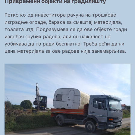
Привремени објекти на градилишту
Ретко ко од инвеститора рачуна на трошкове
изградње ограде, барака за смештај материјала,
тоалета итд. Подразумева се да ове објекте гради
извођач грубих радова, али он нажалост не
уобичава да то ради бесплатно. Треба рећи да ни
цена материјала за ове радове није занемарљива.