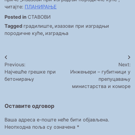
читајте:
ПЛАНИРАЊЕ
Posted in
СТАВОВИ
Tagged
градилиште
,
изазови при изградњи
породичне куће
,
изградња
Кретање
Previous:
Next:
чланка
Најчешће грешке при
Инжењери – губитници у
бетонирању
препуцавању
министарства и коморе
Оставите одговор
Ваша адреса е-поште неће бити објављена.
Неопходна поља су означена
*