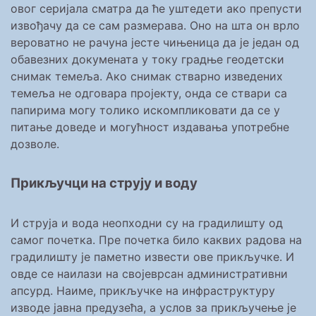
овог серијала сматра да ће уштедети ако препусти
извођачу да се сам размерава. Оно на шта он врло
вероватно не рачуна јесте чињеница да је један од
обавезних докумената у току градње геодетски
снимак темеља. Ако снимак стварно изведених
темеља не одговара пројекту, онда се ствари са
папирима могу толико искомпликовати да се у
питање доведе и могућност издавања употребне
дозволе.
Прикључци на струју и воду
И струја и вода неопходни су на градилишту од
самог почетка. Пре почетка било каквих радова на
градилишту је паметно извести ове прикључке. И
овде се наилази на својеврсан административни
апсурд. Наиме, прикључке на инфраструктуру
изводе јавна предузећа, а услов за прикључење је