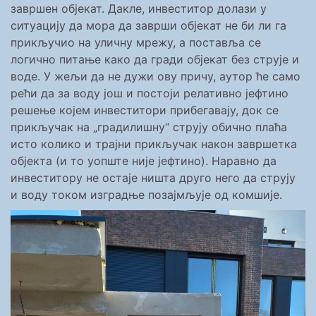
завршен објекат. Дакле, инвеститор долази у
ситуацију да мора да заврши објекат не би ли га
прикључио на уличну мрежу, а поставља се
логично питање како да гради објекат без струје и
воде. У жељи да не дужи ову причу, аутор ће само
рећи да за воду још и постоји релативно јефтино
решење којем инвеститори прибегавају, док се
прикључак на „градилишну“ струју обично плаћа
исто колико и трајни прикључак након завршетка
објекта (и то уопште није јефтино). Наравно да
инвеститору не остаје ништа друго него да струју
и воду током изградње позајмљује од комшије.