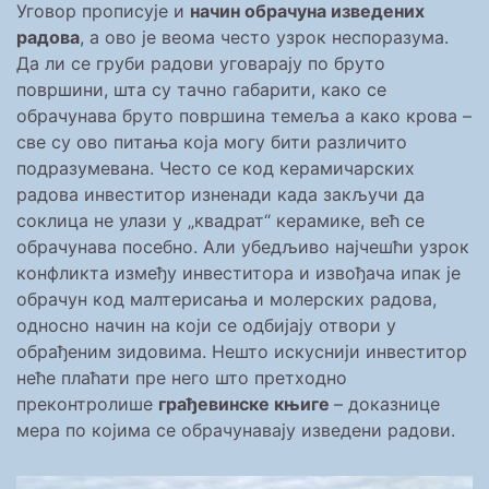
Уговор прописује и
начин обрачуна изведених
радова
, а ово је веома често узрок неспоразума.
Да ли се груби радови уговарају по бруто
површини, шта су тачно габарити, како се
обрачунава бруто површина темеља а како крова –
све су ово питања која могу бити различито
подразумевана. Често се код керамичарских
радова инвеститор изненади када закључи да
соклица не улази у „квадрат“ керамике, већ се
обрачунава посебно. Али убедљиво најчешћи узрок
конфликта између инвеститора и извођача ипак је
обрачун код малтерисања и молерских радова,
односно начин на који се одбијају отвори у
обрађеним зидовима. Нешто искуснији инвеститор
неће плаћати пре него што претходно
преконтролише
грађевинске књиге
– доказнице
мера по којима се обрачунавају изведени радови.