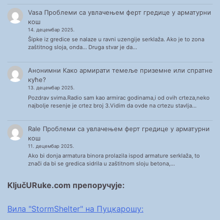
Vasa
Проблеми са увлачењем ферт гредице у арматурни
кош
14. децембар 2025.
Šipke iz gredice se nalaze u ravni uzengije serklaža. Ako je to zona
zaštitnog sloja, onda... Druga stvar je da…
Анонимни
Како армирати темеље приземне или спратне
куће?
13. децембар 2025.
Pozdrav svima.Radio sam kao armirac godinama,i od ovih crteza,neko
najbolje resenje je crtez broj 3.Vidim da ovde na crtezu stavlja…
Rale
Проблеми са увлачењем ферт гредице у арматурни
кош
11. децембар 2025.
Ako bi donja armatura binora prolazila ispod armature serklaža, to
znači da bi se gredica sidrila u zaštitnom sloju betona,…
KljučURuke.com препоручује:
Вила "StormShelter" на Пуцкарошу: