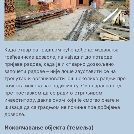
Када ствар са градњом куће дође до издавања
грађевинске дозволе, па најзад и до потврде
пријаве радова, када је и стварно дозвољено
започети радове – није лоше зауставити се на
тренутак и организовати још неколико радњи пре
почетка ископа на градилишту. Ово наравно под
претпоставком да се ради о стрпљивом
инвеститору, дакле оном који је смогао снаге и
живаца да са градњом не почиње пре добијања
дозволе.
Исколчавање објекта (темеља)