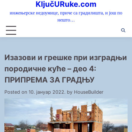
KljučURuke.com
Skip
to
инжењерске недоумице, приче са градилишта, и још по
content
нешто…
Изазови и грешке при изградњи
породичне куће – део 4:
ПРИПРЕМA ЗА ГРАДЊУ
Posted on
10. јануар 2022.
by
HouseBuilder