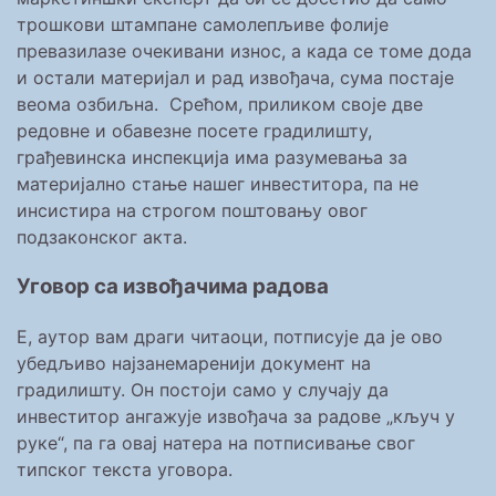
трошкови штампане самолепљиве фолије
превазилазе очекивани износ, а када се томе дода
и остали материјал и рад извођача, сума постаје
веома озбиљна. Срећом, приликом своје две
редовне и обавезне посете градилишту,
грађевинска инспекција има разумевања за
материјално стање нашег инвеститора, па не
инсистира на строгом поштовању овог
подзаконског акта.
Уговор са извођачима радова
Е, аутор вам драги читаоци, потписује да је ово
убедљиво најзанемаренији документ на
градилишту. Он постоји само у случају да
инвеститор ангажује извођача за радове „кључ у
руке“, па га овај натера на потписивање свог
типског текста уговора.