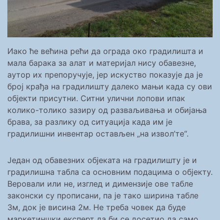
Иако ће већина рећи да ограда око градилишта и
мала барака за алат и материјал нису обавезне,
аутор их препоручује, јер искуство показује да је
број крађа на градилишту далеко мањи када су ови
објекти присутни. Ситни улични лопови ипак
колико-толико зазиру од разваљивања и обијања
брава, за разлику од ситуација када им је
градилишни инвентар остављен „на извол’те“.
Један од обавезних објеката на градилишту је и
градилишна табла са основним подацима о објекту.
Веровали или не, изглед и димензије ове табле
законски су прописани, па је тако ширина табле
3м, док је висина 2м. Не треба човек да буде
маркетиншки експерт да би се досетио да само