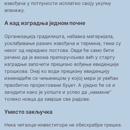
извођача у потпуности исплатио своју укупну
апанажу.
А кад изградња једном почне
Организација градилишта, набавка материјала,
усклађивање разних извођача и термина, тема су
неког од наредних постова. Овде ће само бити
речeно да је веома препоручљиво већ у старту
изградње започети прецизно вођење евиденције
трошкова. Онај ко води прецизну евиденцију
изненадиће се чињеницом у којој мери је увећан
првобитно пројектовани буџет. А уједно ће се и
зачудити како је уопште и успео да „намакне“
толико новца да заврши све радове.
Уместо закључка
Нека читаоце-инвеститоре не обесхрабре грешке.