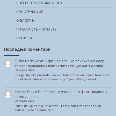
ЕНЕРГЕТСКА ЕФИКАСНОСТ
КОНСТРУКЦИЈЕ
О БЛОГУ И…
ПИТАЛИ СТЕ – ЧИТАЈТЕ
СТАВОВИ
Последњи коментари
Tijana Nedeljkovic
Најчешће грешке приликом израде
термоизолационих контактних (тзв „демит“) фасада
30. април 2026.
Kolege, tipl nije predviđen da nosi termoizolacionu ploču fasade već
to radi lepak adekvatno pokazan u gornjem tekstu, a usled…
Yelena 5kovic
Проблеми са увлачењем ферт гредице у
арматурни кош
29. јануар 2026.
I meni deluje da je autor u pravu. Fert gredica treba da se sidri u
serklažu, a ne obrnuto, zato…