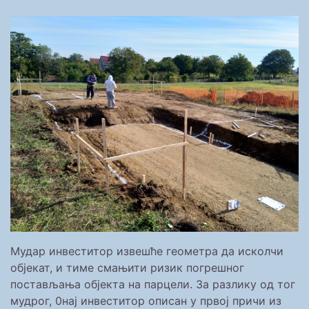
Мудар инвеститор извешће геометра да исколчи
објекат, и тиме смањити ризик погрешног
постављања објекта на парцели. За разлику од тог
мудрог, 0нај инвеститор описан у првој причи из