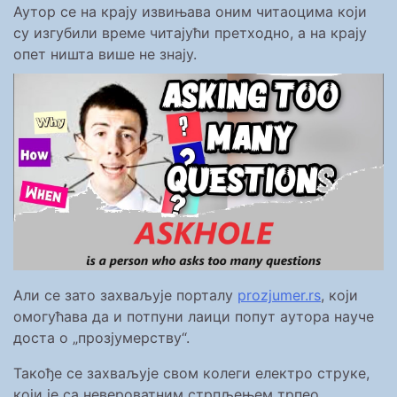
Аутор се на крају извињава оним читаоцима који
су изгубили време читајући претходно, а на крају
опет ништа више не знају.
Али се зато захваљује порталу
prozjumer.rs
, који
омогућава да и потпуни лаици попут аутора науче
доста о „прозјумерству“.
Такође се захваљује свом колеги електро струке,
који је са невероватним стрпљењем трпео