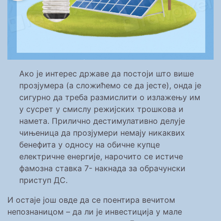
Ако је интерес државе да постоји што више
прозјумера (а сложићемо се да јесте), онда је
сигурно да треба размислити о излажењу им
у сусрет у смислу режијских трошкова и
намета. Прилично дестимулативно делује
чињеница да прозјумери немају никаквих
бенефита у односу на обичне купце
електричне енергије, нарочито се истиче
фамозна ставка 7- накнада за обрачунски
приступ ДС.
И остаје још овде да се поентира вечитом
непознаницом – да ли је инвестиција у мале