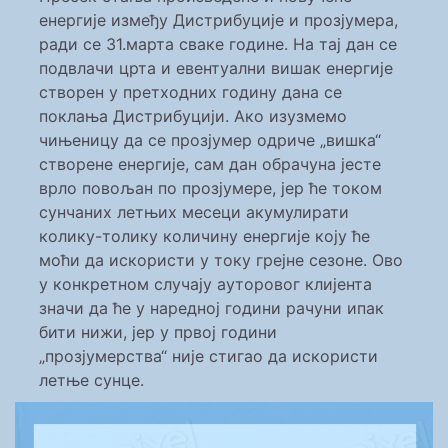
енергије између Дистрибуције и прозјумера,
ради се 31.марта сваке године. На тај дан се
подвлачи црта и евентуални вишак енергије
створен у претходних годину дана се
поклања Дистрибуцији. Ако изузмемо
чињеницу да се прозјумер одриче „вишка“
створене енергије, сам дан обрачуна јесте
врло повољан по прозјумере, јер ће током
сунчаних летњих месеци акумулирати
колику-толику количину енергије коју ће
моћи да искористи у току грејне сезоне. Ово
у конкретном случају ауторовог клијента
значи да ће у наредној години рачуни ипак
бити нижи, јер у првој години
„прозјумерства“ није стигао да искористи
летње сунце.