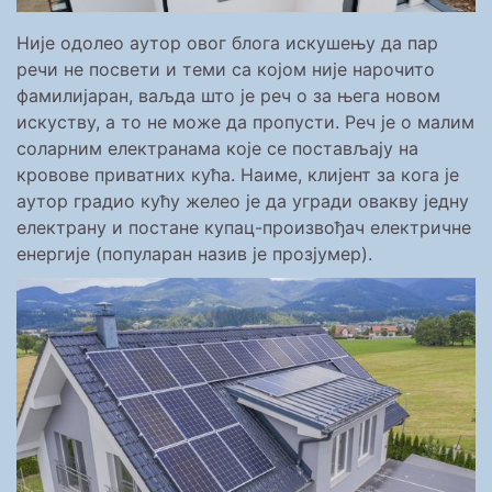
Није одолео аутор овог блога искушењу да пар
речи не посвети и теми са којом није нарочито
фамилијаран, ваљда што је реч о за њега новом
искуству, а то не може да пропусти. Реч је о малим
соларним електранама које се постављају на
кровове приватних кућа. Наиме, клијент за кога је
аутор градио кућу желео је да угради овакву једну
електрану и постане купац-произвођач електричне
енергије (популаран назив је прозјумер).