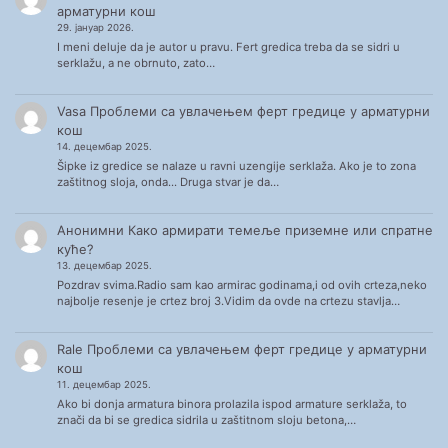
арматурни кош
29. јануар 2026.
I meni deluje da je autor u pravu. Fert gredica treba da se sidri u
serklažu, a ne obrnuto, zato…
Vasa
Проблеми са увлачењем ферт гредице у арматурни
кош
14. децембар 2025.
Šipke iz gredice se nalaze u ravni uzengije serklaža. Ako je to zona
zaštitnog sloja, onda... Druga stvar je da…
Анонимни
Како армирати темеље приземне или спратне
куће?
13. децембар 2025.
Pozdrav svima.Radio sam kao armirac godinama,i od ovih crteza,neko
najbolje resenje je crtez broj 3.Vidim da ovde na crtezu stavlja…
Rale
Проблеми са увлачењем ферт гредице у арматурни
кош
11. децембар 2025.
Ako bi donja armatura binora prolazila ispod armature serklaža, to
znači da bi se gredica sidrila u zaštitnom sloju betona,…