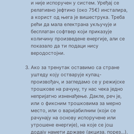
и није испоручен у систем. Уређај се
релативно јефтино (око 75€) инсталира,
а корист од њега је вишеструка. Треба
рећи да мала електрана укључује и
бесплатан софтвер који приказује
количину произведене енергије, али се
показало да ти подаци нису
веродостојни.
Ако за тренутак оставимо са стране
уштеду коју остварује купац-
произвођач, и загледамо се у режијске
трошкове на рачуну, ту нас чека једно
непријатно изненађење. Дакле, реч је,
или о фиксним трошковима за мерно
место, или о варијабилним (који се
рачунају на основу испоручене или
утрошене енергије), на које се још
додају намети државе (акциза, порез…).