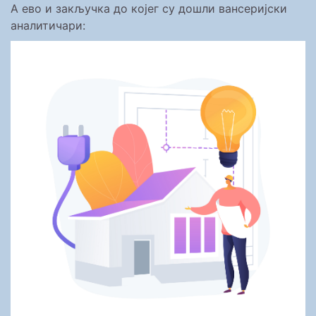
А ево и закључка до којег су дошли вансеријски
аналитичари: