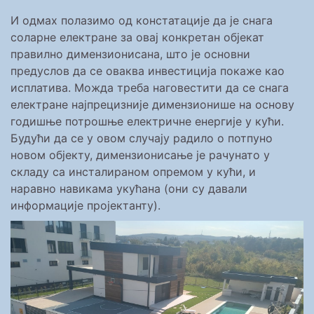
И одмах полазимо од констатације да је снага
соларне електране за овај конкретан објекат
правилно димензионисана, што је основни
предуслов да се оваква инвестиција покаже као
исплатива. Можда треба наговестити да се снага
електране најпрецизније димензионише на основу
годишње потрошње електричне енергије у кући.
Будући да се у овом случају радило о потпуно
новом објекту, димензионисање је рачунато у
складу са инсталираном опремом у кући, и
наравно навикама укућана (они су давали
информације пројектанту).