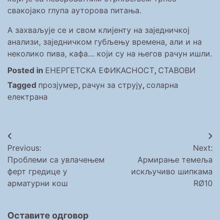
свакојако глупа ауторова питања.
А захваљује се и свом клијенту на заједничкој
анализи, заједничком губљењу времена, али и на
неколико пива, кафа… који су на његов рачун ишли.
Posted in
ЕНЕРГЕТСКА ЕФИКАСНОСТ
,
СТАВОВИ
Tagged
прозјумер
,
рачун за струју
,
соларна
електрана
Кретање
Previous:
Next:
чланка
Проблеми са увлачењем
Армирање темеља
ферт гредице у
искључиво шипкама
арматурни кош
RØ10
Оставите одговор