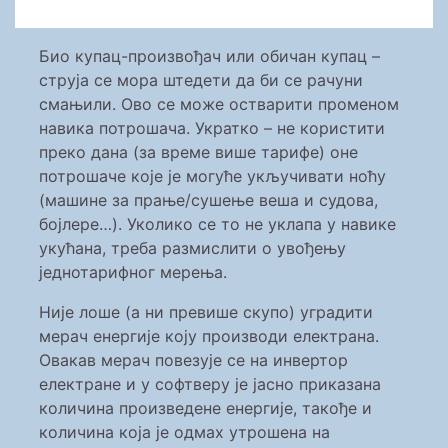
Био купац-произвођач или обичан купац –
струја се мора штедети да би се рачуни
смањили. Ово се може остварити променом
навика потрошача. Укратко – не користити
преко дана (за време више тарифе) оне
потрошаче које је могуће укључивати ноћу
(машине за прање/сушење веша и судова,
бојлере…). Уколико се то не уклапа у навике
укућана, треба размислити о увођењу
једнотарифног мерења.
Није лоше (а ни превише скупо) уградити
мерач енергије коју производи електрана.
Овакав мерач повезује се на инвертор
електране и у софтверу је јасно приказана
количина произведене енергије, такође и
количина која је одмах утрошена на