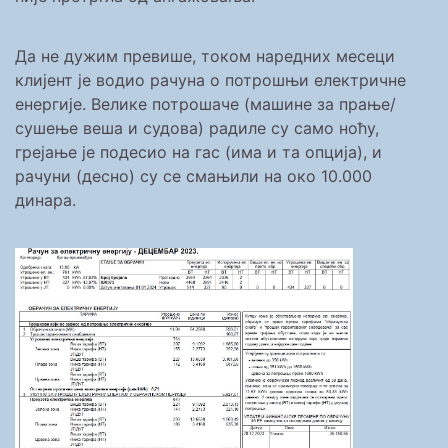
Да не дужим превише, током наредних месеци
клијент је водио рачуна о потрошњи електричне
енергије. Велике потрошаче (машине за прање/
сушење веша и судова) радиле су само ноћу,
грејање је подесио на гас (има и та опција), и
рачуни (десно) су се смањили на око 10.000
динара.