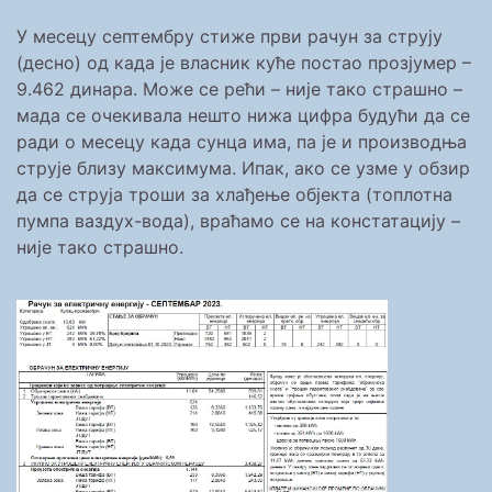
У месецу септембру стиже први рачун за струју
(десно) од када је власник куће постао прозјумер –
9.462 динара. Може се рећи – није тако страшно –
мада се очекивала нешто нижа цифра будући да се
ради о месецу када сунца има, па је и производња
струје близу максимума. Ипак, ако се узме у обзир
да се струја троши за хлађење објекта (топлотна
пумпа ваздух-вода), враћамо се на констатацију –
није тако страшно.