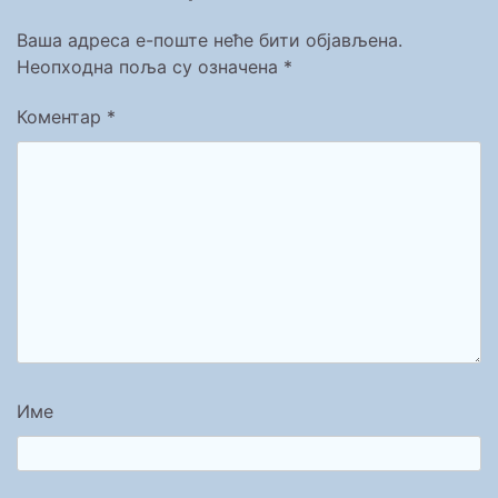
Ваша адреса е-поште неће бити објављена.
Неопходна поља су означена
*
Коментар
*
Име