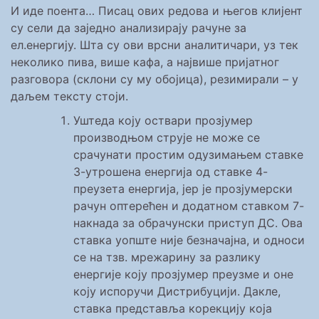
И иде поента… Писац ових редова и његов клијент
су сели да заједно анализирају рачуне за
ел.енергију. Шта су ови врсни аналитичари, уз тек
неколико пива, више кафа, а највише пријатног
разговора (склони су му обојица), резимирали – у
даљем тексту стоји.
Уштеда коју оствари прозјумер
производњом струје не може се
срачунати простим одузимањем ставке
3-утрошена енергија од ставке 4-
преузета енергија, јер је прозјумерски
рачун оптерећен и додатном ставком 7-
накнада за обрачунски приступ ДС. Ова
ставка уопште није безначајна, и односи
се на тзв. мрежарину за разлику
енергије коју прозјумер преузме и оне
коју испоручи Дистрибуцији. Дакле,
ставка представља корекцију која