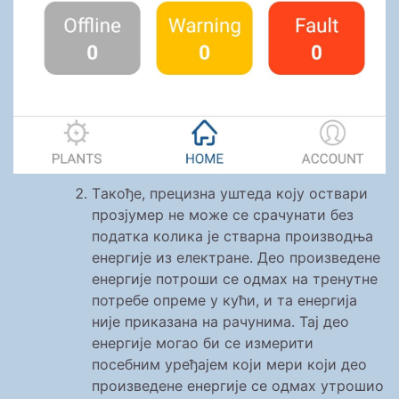
Tакође, прецизна уштеда коју оствари
прозјумер не може се срачунати без
податка колика је стварна производња
енергије из електране. Део произведене
енергије потроши се одмах на тренутне
потребе опреме у кући, и та енергија
није приказана на рачунима. Тај део
енергије могао би се измерити
посебним уређајем који мери који део
произведене енергије се одмах утрошио