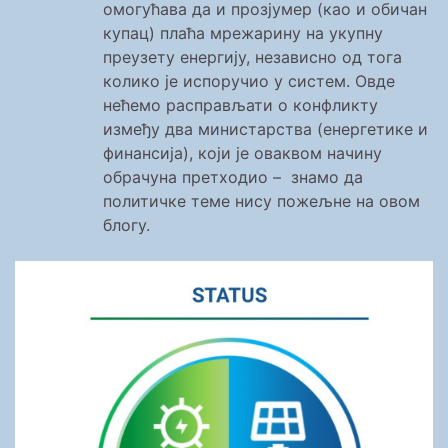
омогућава да и прозјумер (као и обичан
купац) плаћа мрежарину на укупну
преузету енергију, независно од тога
колико је испоручио у систем. Овде
нећемо расправљати о конфликту
између два министарства (енергетике и
финансија), који је оваквом начину
обрачуна претходио – знамо да
политичке теме нису пожељне на овом
блогу.