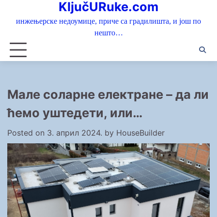
KljučURuke.com
Skip
to
инжењерске недоумице, приче са градилишта, и још по
content
нешто…
Мале соларне електране – да ли
ћемо уштедети, или…
Posted on
3. април 2024.
by
HouseBuilder