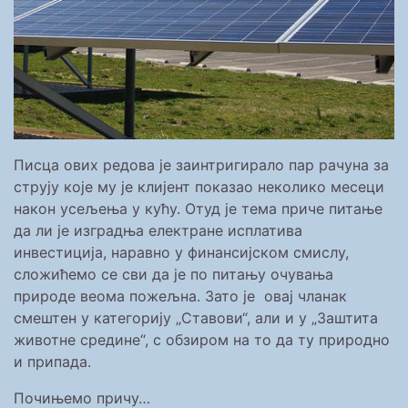
Писца ових редова је заинтригирало пар рачуна за
струју које му је клијент показао неколико месеци
након усељења у кућу. Отуд је тема приче питање
да ли је изградња електране исплатива
инвестиција, наравно у финансијском смислу,
сложићемо се сви да је по питању очувања
природе веома пожељна. Зато је овај чланак
смештен у категорију „Ставови“, али и у „Заштита
животне средине“, с обзиром на то да ту природно
и припада.
Почињемо причу…