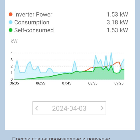
Пресек стања произведене и повучене