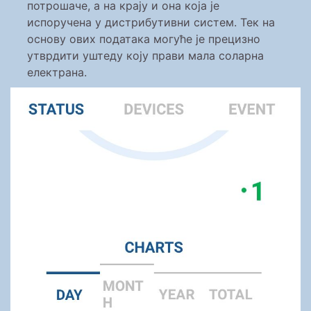
потрошаче, а на крају и она која је
испоручена у дистрибутивни систем. Тек на
основу ових података могуће је прецизно
утврдити уштеду коју прави мала соларна
електрана.