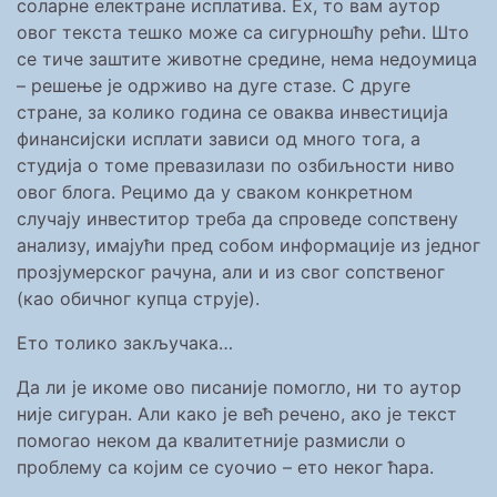
соларне електране исплатива. Ех, то вам аутор
овог текста тешко може са сигурношћу рећи. Што
се тиче заштите животне средине, нема недоумица
– решење је одрживо на дуге стазе. С друге
стране, за колико година се оваква инвестиција
финансијски исплати зависи од много тога, а
студија о томе превазилази по озбиљности ниво
овог блога. Рецимо да у сваком конкретном
случају инвеститор треба да спроведе сопствену
анализу, имајући пред собом информације из једног
прозјумерског рачуна, али и из свог сопственог
(као обичног купца струје).
Ето толико закључака…
Да ли је икоме ово писаније помогло, ни то аутор
није сигуран. Али како је већ речено, ако је текст
помогао неком да квалитетније размисли о
проблему са којим се суочио – ето неког ћара.