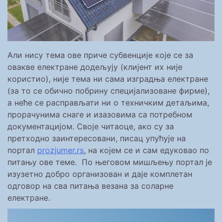
Али нису тема ове приче субвенције које се за
овакве електране додељују (клијент их није
користио), није тема ни сама изградња електране
(за то се обично побрину специјализоване фирме),
а неће се расправљати ни о техничким детаљима,
прорачунима снаге и изазовима са потребном
документацијом. Своје читаоце, ако су за
претходно заинтересовани, писац упућује на
портал
prozjumer.rs
, на којем се и сам едуковао по
питању ове теме. По његовом мишљењу портал је
изузетно добро организован и даје комплетан
одговор на сва питања везана за соларне
електране.