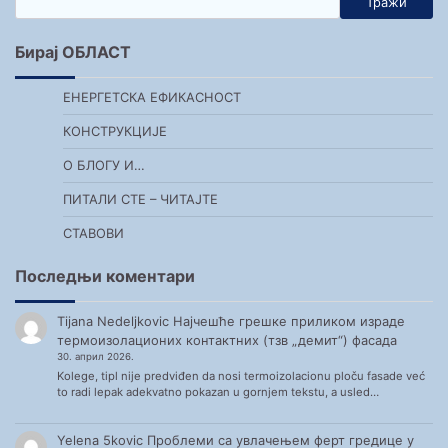
Тражи
Бирај ОБЛАСТ
ЕНЕРГЕТСКА ЕФИКАСНОСТ
КОНСТРУКЦИЈЕ
О БЛОГУ И…
ПИТАЛИ СТЕ – ЧИТАЈТЕ
СТАВОВИ
Последњи коментари
Tijana Nedeljkovic
Најчешће грешке приликом израде
термоизолационих контактних (тзв „демит“) фасада
30. април 2026.
Kolege, tipl nije predviđen da nosi termoizolacionu ploču fasade već
to radi lepak adekvatno pokazan u gornjem tekstu, a usled…
Yelena 5kovic
Проблеми са увлачењем ферт гредице у