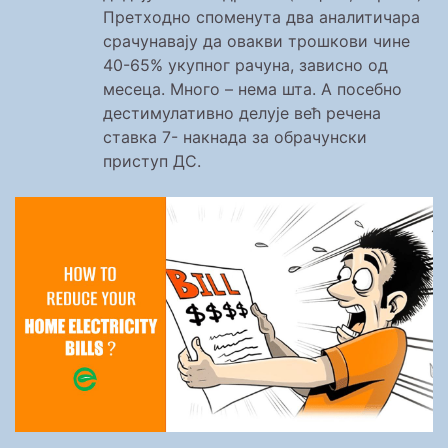
Претходно споменута два аналитичара
срачунавају да овакви трошкови чине
40-65% укупног рачуна, зависно од
месеца. Много – нема шта. А посебно
дестимулативно делује већ речена
ставка 7- накнада за обрачунски
приступ ДС.