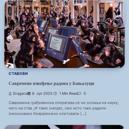
СТАВОВИ
Савремено извођење радова у Бањалуци
Dragana
9. Јул 2025.
1 Min Read
0
Савремена грађевинска оператива се не ослања на науку,
него на став „И тамо (негде), смо исто тако радили
(неосновано безразложно опетовали […]