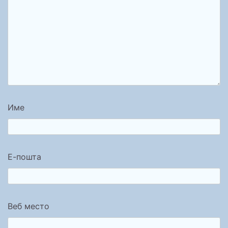
Име
Е-пошта
Веб место