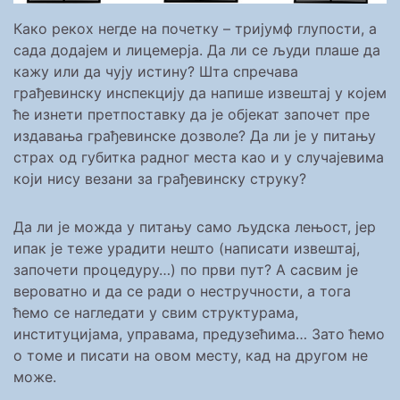
Како рекох негде на почетку – тријумф глупости, а
сада додајем и лицемерја. Да ли се људи плаше да
кажу или да чују истину? Шта спречава
грађевинску инспекцију да напише извештај у којем
ће изнети претпоставку да је објекат започет пре
издавања грађевинске дозволе? Да ли је у питању
страх од губитка радног места као и у случајевима
који нису везани за грађевинску струку?
Да ли је можда у питању само људска лењост, јер
ипак је теже урадити нешто (написати извештај,
започети процедуру…) по први пут? А сасвим је
вероватно и да се ради о нестручности, а тога
ћемо се нагледати у свим структурама,
институцијама, управама, предузећима… Зато ћемо
о томе и писати на овом месту, кад на другом не
може.