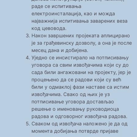
раде се испитивања
електроинсталација, као и можда
најважнија испитивања заварених веза
код цевовода.
Након завршених пројеката аплицирано
је за грађевинску дозволу, а она је после
месец дана и добијена.
Уједно се инсистирало на потписивању
уговора са свим извођачима који су до
сада били ангажовани на пројекту, јер је
процењено да се радови који су већ
били у одмаклој фази наставе са истим
извођачима. Свако од њих је уз
потписивање уговора достављао
решење о именовању руководиоца
радова и одговорног извођача радова.
Сваком од извођача наложено је да од
момента добијања потврде пријаве