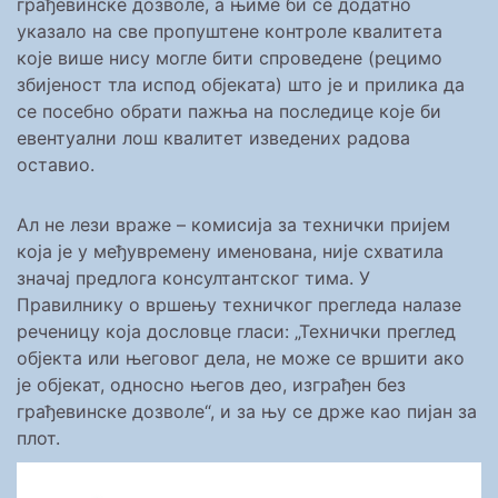
грађевинске дозволе, а њиме би се додатно
указало на све пропуштене контроле квалитета
које више нису могле бити спроведене (рецимо
збијеност тла испод објеката) што је и прилика да
се посебно обрати пажња на последице које би
евентуални лош квалитет изведених радова
оставио.
Ал не лези враже – комисија за технички пријем
која је у међувремену именована, није схватила
значај предлога консултантског тима. У
Правилнику о вршењу техничког прегледа налазе
реченицу која дословце гласи: „Технички преглед
објекта или његовог дела, не може се вршити ако
је објекат, односно његов део, изграђен без
грађевинске дозволе“, и за њу се држе као пијан за
плот.