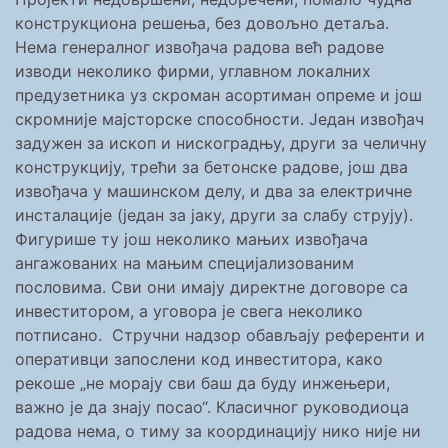
конструкциона решења, без довољно детаља.
Нема генералног извођача радова већ радове
изводи неколико фирми, углавном локалних
предузетника уз скроман асортиман опреме и још
скромније мајсторске способности. Један извођач
задужен за ископ и нискоградњу, други за челичну
конструкцију, трећи за бетонске радове, још два
извођача у машинском делу, и два за електричне
инсталације (један за јаку, други за слабу струју).
Фигурише ту још неколико мањих извођача
ангажованих на мањим специјализованим
пословима. Сви они имају директне договоре са
инвеститором, а уговора је свега неколико
потписано. Стручни надзор обављају референти и
оперативци запослени код инвеститора, како
рекоше „не морају сви баш да буду инжењери,
важно је да знају посао“. Класичног руководиоца
радова нема, о тиму за координацију нико није ни