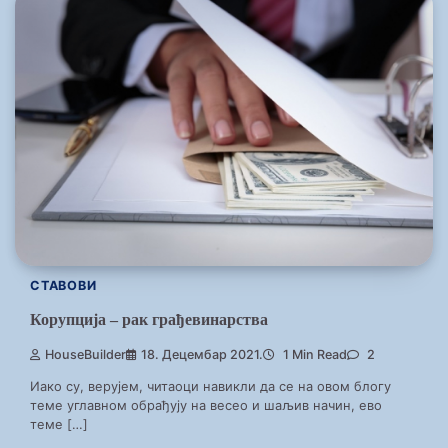
СТАВОВИ
Корупција – рак грађевинарства
HouseBuilder
18. Децембар 2021.
1 Min Read
2
Иако су, верујем, читаоци навикли да се на овом блогу
теме углавном обрађују на весео и шаљив начин, ево
теме […]