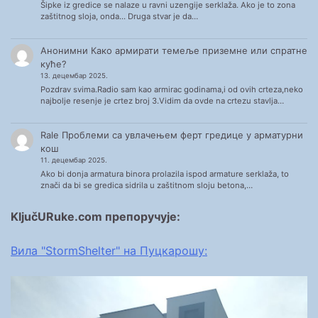
Šipke iz gredice se nalaze u ravni uzengije serklaža. Ako je to zona
zaštitnog sloja, onda... Druga stvar je da…
Анонимни
Како армирати темеље приземне или спратне
куће?
13. децембар 2025.
Pozdrav svima.Radio sam kao armirac godinama,i od ovih crteza,neko
najbolje resenje je crtez broj 3.Vidim da ovde na crtezu stavlja…
Rale
Проблеми са увлачењем ферт гредице у арматурни
кош
11. децембар 2025.
Ako bi donja armatura binora prolazila ispod armature serklaža, to
znači da bi se gredica sidrila u zaštitnom sloju betona,…
KljučURuke.com препоручује:
Вила "StormShelter" на Пуцкарошу: