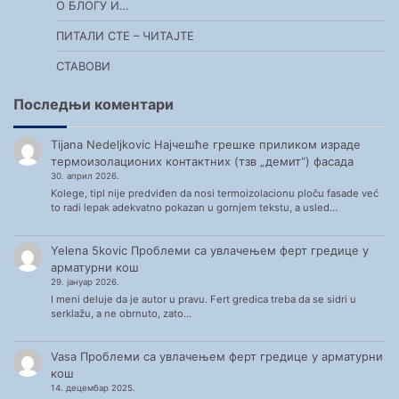
О БЛОГУ И…
ПИТАЛИ СТЕ – ЧИТАЈТЕ
СТАВОВИ
Последњи коментари
Tijana Nedeljkovic
Најчешће грешке приликом израде
термоизолационих контактних (тзв „демит“) фасада
30. април 2026.
Kolege, tipl nije predviđen da nosi termoizolacionu ploču fasade već
to radi lepak adekvatno pokazan u gornjem tekstu, a usled…
Yelena 5kovic
Проблеми са увлачењем ферт гредице у
арматурни кош
29. јануар 2026.
I meni deluje da je autor u pravu. Fert gredica treba da se sidri u
serklažu, a ne obrnuto, zato…
Vasa
Проблеми са увлачењем ферт гредице у арматурни
кош
14. децембар 2025.