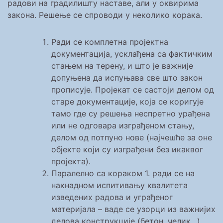
радови на градилишту наставе, али у оквирима
закона. Решење се спроводи у неколико корака.
Ради се комплетна пројектна
документација, усклађена са фактичким
стањем на терену, и што је важније
допуњена да испуњава све што закон
прописује. Пројекат се састоји делом од
старе документације, која се коригује
тамо где су решења неспретно урађена
или не одговара изграђеном стању,
делом од потпуно нове (најчешће за оне
објекте који су изграђени без икаквог
пројекта).
Паралелно са кораком 1. ради се на
накнадном испитивању квалитета
изведених радова и уграђеног
материјала – ваде се узорци из важнијих
делова конструкције (бетон, челик…),