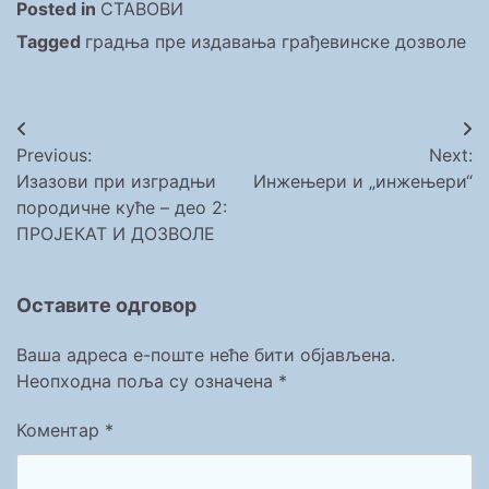
Posted in
СТАВОВИ
Tagged
градња пре издавања грађевинске дозволе
Кретање
Previous:
Next:
чланка
Изазови при изградњи
Инжењери и „инжењери“
породичне куће – део 2:
ПРОЈЕКАТ И ДОЗВОЛЕ
Оставите одговор
Ваша адреса е-поште неће бити објављена.
Неопходна поља су означена
*
Коментар
*