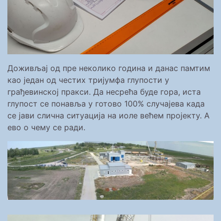
Доживљај од пре неколико година и данас памтим
као један од честих тријумфа глупости у
грађевинској пракси. Да несрећа буде гора, иста
глупост се понавља у готово 100% случајева када
се јави слична ситуација на иоле већем пројекту. А
ево о чему се ради.