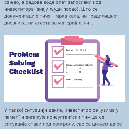
сањао, а радове воде опет запослени код
инвеститора (знају људи посао). Што се
документације тиче – мрка капа, ни градилишног
дневника, ни атеста за материјал, ни…
У таквој ситуацији дакле, инвеститор се „узима у
памет“ и ангажује консултантски тим да се
ситуација стави под контролу, све са циљем да се