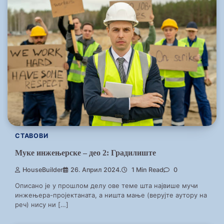
СТАВОВИ
Муке инжењерске – део 2: Градилиште
HouseBuilder
26. Април 2024.
1 Min Read
0
Описано је у прошлом делу ове теме шта највише мучи
инжењера-пројектаната, а ништа мање (верујте аутору на
реч) нису ни […]