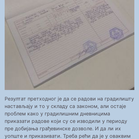
Резултат претходног је да се радови на градилишту
настављају и то у складу са законом, али остаје
проблем како у градилишним дневницима
приказати радове који су се изводили у периоду
пре добијања грађевинске дозволе. И да ли их
уопште и приказивати. Треба рећи да је у оваквим