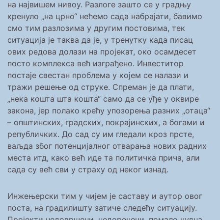
на највишем нивоу. Разлоге зашто се у градњу
кренуло „на црно“ нећемо сада набрајати, бавимо
смо тим разлозима у другим постовима, тек
ситуација је таква да је, у тренутку када писац
ових редова долази на пројекат, око осамдесет
посто комплекса већ изграђено. Инвеститор
постаје свестан проблема у којем се налази и
тражи решење од струке. Спреман је да плати,
„нека кошта шта кошта“ само да се уђе у оквире
закона, јер полако крећу упозорења разних „отаца“
– општинских, градских, покрајинских, а богами и
републичких. До сад су им гледали кроз прсте,
ваљда због потенцијалног отварања нових радних
места итд, како већ иде та политичка прича, али
сада су већ сви у страху од неког изнад.
Инжењерски тим у чијем је саставу и аутор овог
поста, на градилишту затиче следећу ситуацију.
Пројекти недовршени, недоречени, помало чудна