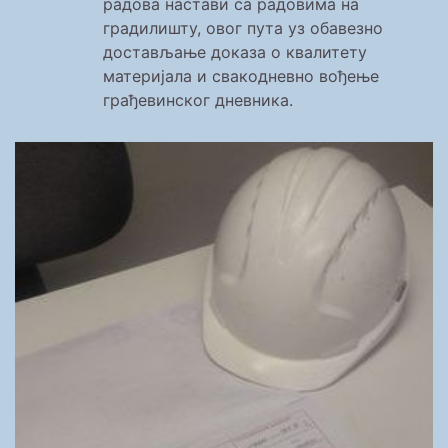
радова настави са радовима на
градилишту, овог пута уз обавезно
достављање доказа о квалитету
материјала и свакодневно вођење
грађевинског дневника.