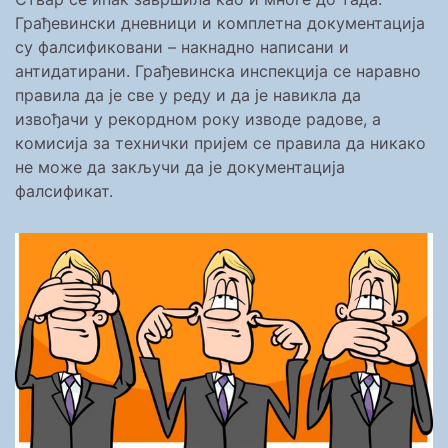
Грађевински дневници и комплетна документација
су фалсификовани – накнадно написани и
антидатирани. Грађевинска инспекција се наравно
правила да је све у реду и да је навикла да
извођачи у рекордном року изводе радове, а
комисија за технички пријем се правила да никако
не може да закључи да је документација
фалсификат.