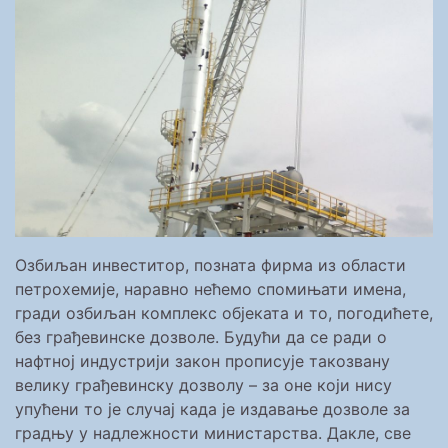
Озбиљан инвеститор, позната фирма из области
петрохемије, наравно нећемо спомињати имена,
гради озбиљан комплекс објеката и то, погодићете,
без грађевинске дозволе. Будући да се ради о
нафтној индустрији закон прописује такозвану
велику грађевинску дозволу – за оне који нису
упућени то је случај када је издавање дозволе за
градњу у надлежности министарства. Дакле, све