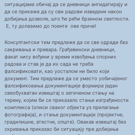
ситуацијама обичај да се дневници антидатирају и
да се прикаже да су сви радови изведени након
добијања дозволе, што ће рећи брзином светлости.
Е, ту долазимо до поенте ове приче!
Консултантски тим предлаже да се све одради без
сакривања и превара. Грађевински дневници,
факат нису вођени у време извођења спорних
радова и став је да их сада не треба
фалсификовати, као уосталом ни било који
документ. Тим предлаже да се уместо уобичајеног
фалсификовања документације формира један
свеобухватан извештај о затеченом стању на
терену, којим би се приказало стање изграђености
комплекса (описи сваког објекта уз прилагање
фотографија), и стање документације (пројектне,
градилишне, атестне, опште). Овакав извештај без
скривања приказао би ситуацију пре добијања