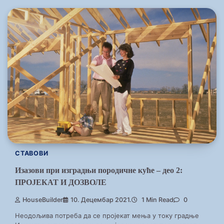
СТАВОВИ
Изазови при изградњи породичне куће – део 2:
ПРОЈЕКАТ И ДОЗВОЛЕ
HouseBuilder
10. Децембар 2021.
1 Min Read
0
Неодољива потреба да се пројекат мења у току градње