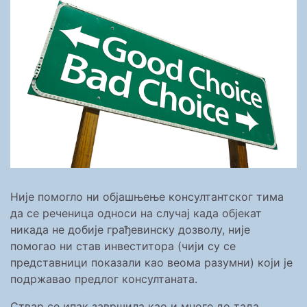
Није помогло ни објашњење консултантског тима
да се реченица односи на случај када објекат
никада не добије грађевинску дозволу, није
помогао ни став инвеститора (чији су се
представници показали као веома разумни) који је
подржавао предлог консултаната.
Ствар се ипак завршила као и многе до тада.