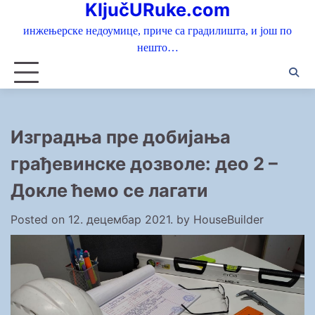
KljučURuke.com
Skip
to
инжењерске недоумице, приче са градилишта, и још по
content
нешто…
Изградња пре добијања
грађевинске дозволе: део 2 –
Докле ћемо се лагати
Posted on
12. децембар 2021.
by
HouseBuilder