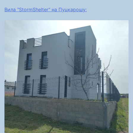
Вила "StormShelter" на Пуцкарошу: