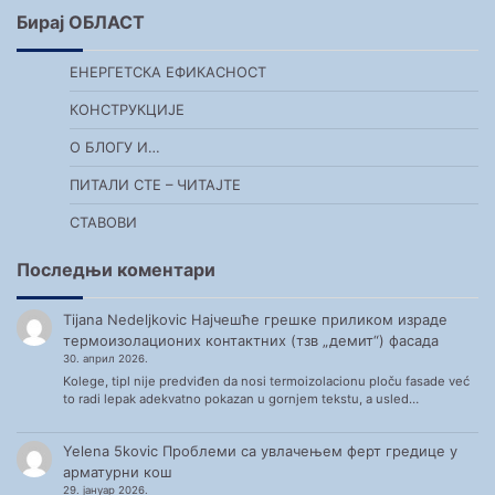
Бирај ОБЛАСТ
ЕНЕРГЕТСКА ЕФИКАСНОСТ
КОНСТРУКЦИЈЕ
О БЛОГУ И…
ПИТАЛИ СТЕ – ЧИТАЈТЕ
СТАВОВИ
Последњи коментари
Tijana Nedeljkovic
Најчешће грешке приликом израде
термоизолационих контактних (тзв „демит“) фасада
30. април 2026.
Kolege, tipl nije predviđen da nosi termoizolacionu ploču fasade već
to radi lepak adekvatno pokazan u gornjem tekstu, a usled…
Yelena 5kovic
Проблеми са увлачењем ферт гредице у
арматурни кош
29. јануар 2026.