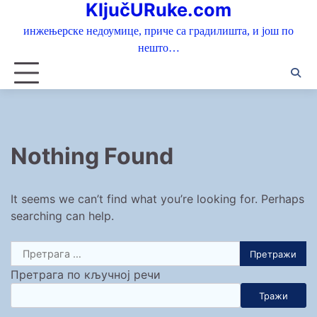
KljučURuke.com
Skip
to
инжењерске недоумице, приче са градилишта, и још по
content
нешто…
Nothing Found
It seems we can’t find what you’re looking for. Perhaps
searching can help.
Претрага
за:
Претрага по кључној речи
Тражи