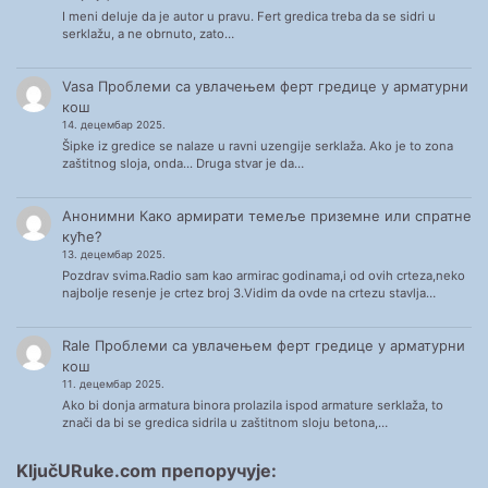
I meni deluje da je autor u pravu. Fert gredica treba da se sidri u
serklažu, a ne obrnuto, zato…
Vasa
Проблеми са увлачењем ферт гредице у арматурни
кош
14. децембар 2025.
Šipke iz gredice se nalaze u ravni uzengije serklaža. Ako je to zona
zaštitnog sloja, onda... Druga stvar je da…
Анонимни
Како армирати темеље приземне или спратне
куће?
13. децембар 2025.
Pozdrav svima.Radio sam kao armirac godinama,i od ovih crteza,neko
najbolje resenje je crtez broj 3.Vidim da ovde na crtezu stavlja…
Rale
Проблеми са увлачењем ферт гредице у арматурни
кош
11. децембар 2025.
Ako bi donja armatura binora prolazila ispod armature serklaža, to
znači da bi se gredica sidrila u zaštitnom sloju betona,…
KljučURuke.com препоручује: