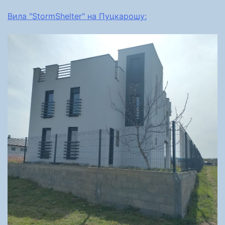
Вила "StormShelter" на Пуцкарошу: