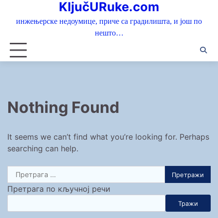
KljučURuke.com
Skip
to
инжењерске недоумице, приче са градилишта, и још по
content
нешто…
Nothing Found
It seems we can’t find what you’re looking for. Perhaps
searching can help.
Претрага
за:
Претрага по кључној речи
Тражи