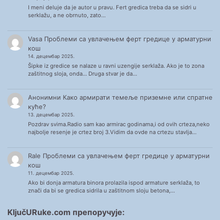
I meni deluje da je autor u pravu. Fert gredica treba da se sidri u
serklažu, a ne obrnuto, zato…
Vasa
Проблеми са увлачењем ферт гредице у арматурни
кош
14. децембар 2025.
Šipke iz gredice se nalaze u ravni uzengije serklaža. Ako je to zona
zaštitnog sloja, onda... Druga stvar je da…
Анонимни
Како армирати темеље приземне или спратне
куће?
13. децембар 2025.
Pozdrav svima.Radio sam kao armirac godinama,i od ovih crteza,neko
najbolje resenje je crtez broj 3.Vidim da ovde na crtezu stavlja…
Rale
Проблеми са увлачењем ферт гредице у арматурни
кош
11. децембар 2025.
Ako bi donja armatura binora prolazila ispod armature serklaža, to
znači da bi se gredica sidrila u zaštitnom sloju betona,…
KljučURuke.com препоручује: