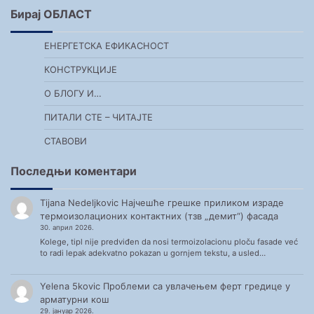
Бирај ОБЛАСТ
ЕНЕРГЕТСКА ЕФИКАСНОСТ
КОНСТРУКЦИЈЕ
О БЛОГУ И…
ПИТАЛИ СТЕ – ЧИТАЈТЕ
СТАВОВИ
Последњи коментари
Tijana Nedeljkovic
Најчешће грешке приликом израде
термоизолационих контактних (тзв „демит“) фасада
30. април 2026.
Kolege, tipl nije predviđen da nosi termoizolacionu ploču fasade već
to radi lepak adekvatno pokazan u gornjem tekstu, a usled…
Yelena 5kovic
Проблеми са увлачењем ферт гредице у
арматурни кош
29. јануар 2026.