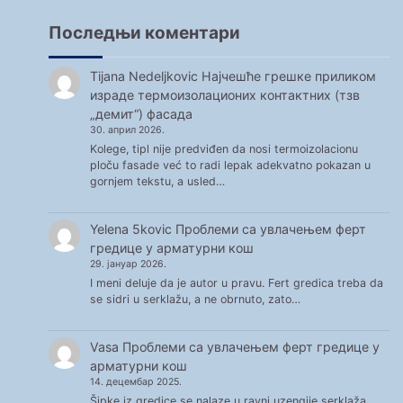
Последњи коментари
Tijana Nedeljkovic
Најчешће грешке приликом
израде термоизолационих контактних (тзв
„демит“) фасада
30. април 2026.
Kolege, tipl nije predviđen da nosi termoizolacionu
ploču fasade već to radi lepak adekvatno pokazan u
gornjem tekstu, a usled…
Yelena 5kovic
Проблеми са увлачењем ферт
гредице у арматурни кош
29. јануар 2026.
I meni deluje da je autor u pravu. Fert gredica treba da
se sidri u serklažu, a ne obrnuto, zato…
Vasa
Проблеми са увлачењем ферт гредице у
арматурни кош
14. децембар 2025.
Šipke iz gredice se nalaze u ravni uzengije serklaža.