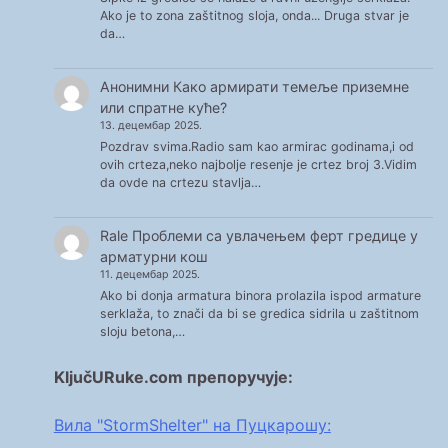
Ako je to zona zaštitnog sloja, onda... Druga stvar je
da…
Анонимни
Како армирати темеље приземне
или спратне куће?
13. децембар 2025.
Pozdrav svima.Radio sam kao armirac godinama,i od
ovih crteza,neko najbolje resenje je crtez broj 3.Vidim
da ovde na crtezu stavlja…
Rale
Проблеми са увлачењем ферт гредице у
арматурни кош
11. децембар 2025.
Ako bi donja armatura binora prolazila ispod armature
serklaža, to znači da bi se gredica sidrila u zaštitnom
sloju betona,…
KljučURuke.com препоручује:
Вила "StormShelter" на Пуцкарошу: