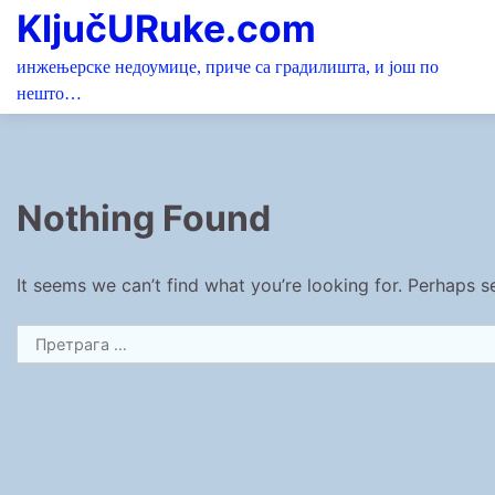
Skip
KljučURuke.com
to
content
инжењерске недоумице, приче са градилишта, и још по
нешто…
Nothing Found
It seems we can’t find what you’re looking for. Perhaps s
Претрага
за: