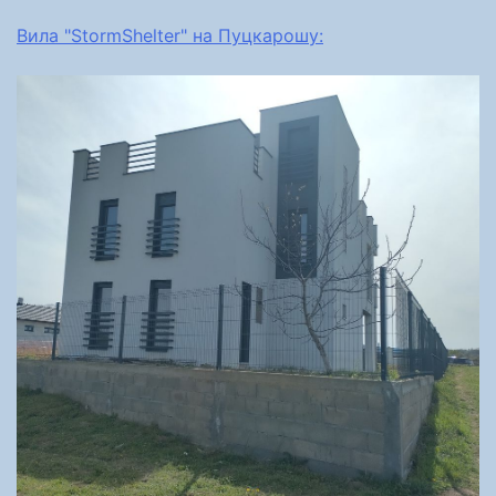
Вила "StormShelter" на Пуцкарошу: