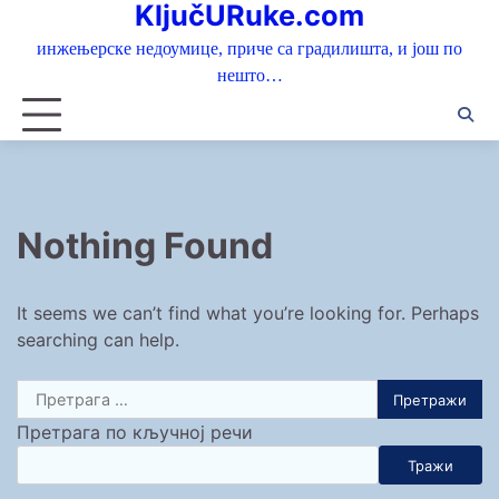
KljučURuke.com
Skip
to
инжењерске недоумице, приче са градилишта, и још по
content
нешто…
Nothing Found
It seems we can’t find what you’re looking for. Perhaps
searching can help.
Претрага
за:
Претрага по кључној речи
Тражи