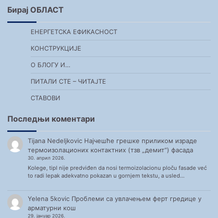
Бирај ОБЛАСТ
ЕНЕРГЕТСКА ЕФИКАСНОСТ
КОНСТРУКЦИЈЕ
О БЛОГУ И…
ПИТАЛИ СТЕ – ЧИТАЈТЕ
СТАВОВИ
Последњи коментари
Tijana Nedeljkovic
Најчешће грешке приликом израде
термоизолационих контактних (тзв „демит“) фасада
30. април 2026.
Kolege, tipl nije predviđen da nosi termoizolacionu ploču fasade već
to radi lepak adekvatno pokazan u gornjem tekstu, a usled…
Yelena 5kovic
Проблеми са увлачењем ферт гредице у
арматурни кош
29. јануар 2026.