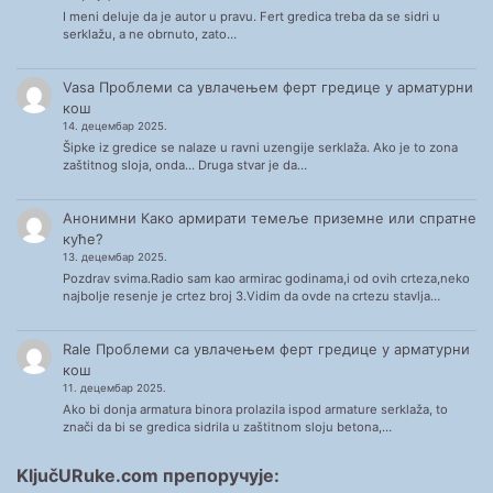
I meni deluje da je autor u pravu. Fert gredica treba da se sidri u
serklažu, a ne obrnuto, zato…
Vasa
Проблеми са увлачењем ферт гредице у арматурни
кош
14. децембар 2025.
Šipke iz gredice se nalaze u ravni uzengije serklaža. Ako je to zona
zaštitnog sloja, onda... Druga stvar je da…
Анонимни
Како армирати темеље приземне или спратне
куће?
13. децембар 2025.
Pozdrav svima.Radio sam kao armirac godinama,i od ovih crteza,neko
najbolje resenje je crtez broj 3.Vidim da ovde na crtezu stavlja…
Rale
Проблеми са увлачењем ферт гредице у арматурни
кош
11. децембар 2025.
Ako bi donja armatura binora prolazila ispod armature serklaža, to
znači da bi se gredica sidrila u zaštitnom sloju betona,…
KljučURuke.com препоручује: